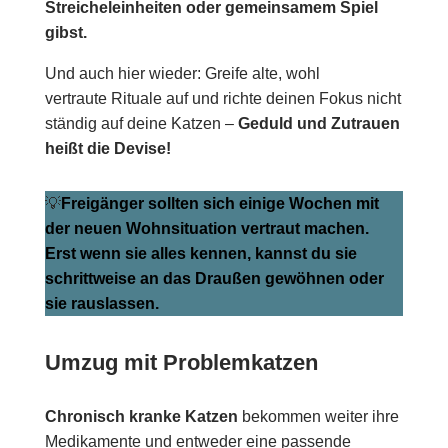
Streicheleinheiten oder gemeinsamem Spiel
gibst.
Und auch hier wieder: Greife alte, wohl
vertraute
Rituale
auf und richte deinen Fokus nicht
ständig auf deine Katzen –
Geduld und Zutrauen
heißt die Devise!
💡
Freigänger sollten sich einige Wochen mit
der neuen Wohnsituation vertraut machen.
Erst wenn sie alles kennen, kannst du sie
schrittweise an das Draußen gewöhnen oder
sie rauslassen.
Umzug mit Problemkatzen
Chronisch kranke Katzen
bekommen weiter ihre
Medikamente und entweder eine passende