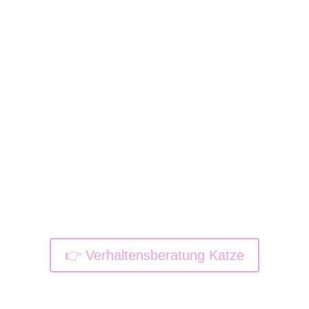
...deine Katze bereits
problematisches Verhalten zeigt.
Deine Katze ist unsauber, markiert, ist
aggressiv oder ängstlich?
Du steckst in einer schwierigen
Zusammenführung oder Wieder-
Bekanntmachug?
Dann berate ich dich gerne.
👉 Verhaltensberatung Katze