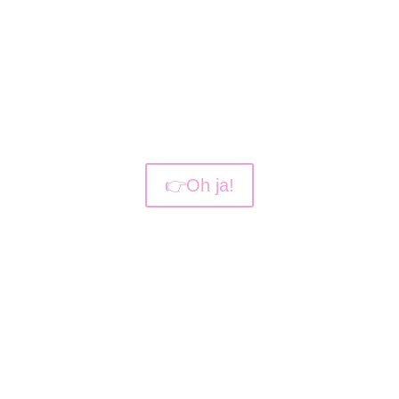
hilft dauerhaft?
Dann starte mit meinen
0-Euro-Tipps zur
Streitschlichtung zwischen Katzen.
👉Oh ja!